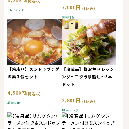
7,000円
ドレッシング
韓国料理
【冷凍品】スンドゥブチゲ
【冷蔵品】贅沢生ドレッシ
の素３個セット
ング～コクうま醬油～5本
セット
4,500円
3,800円
韓国料理
ドレッシング